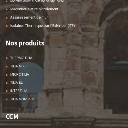
Mortier avec ajout de sable local
Maçonnerie et rejointoiement
Assainissement de mur
Isolation Thermique par l’Extérieur (ITE)
Nos produits
THERMOTILIA
TILIA MIX P
MICROTILIA
TILIA ELI
INTERTILIA
TILIA MURSAIN
CCM