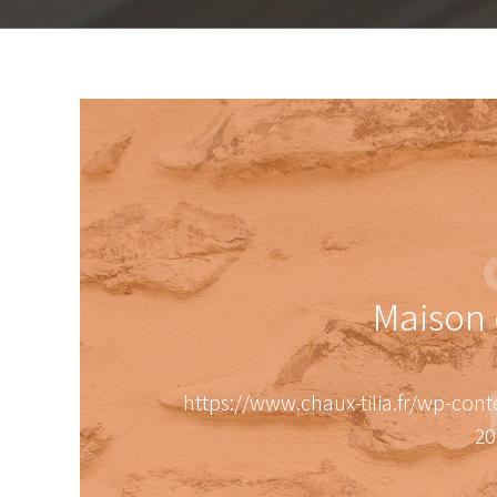
Maison 
https://www.chaux-tilia.fr/wp-co
20