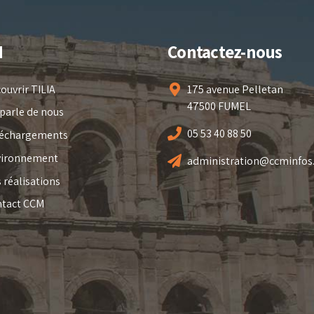
M
Contactez-nous
ouvrir TILIA
175 avenue Pelletan
47500 FUMEL
parle de nous
05 53 40 88 50
léchargements
vironnement
administration@ccminfos
 réalisations
ntact CCM