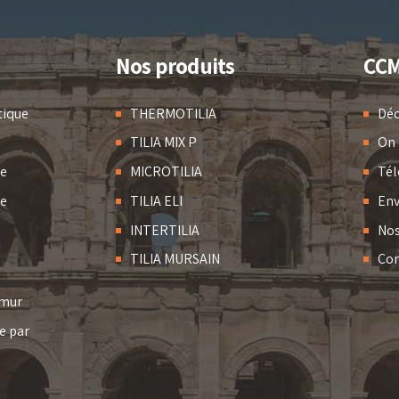
Nos produits
CC
tique
THERMOTILIA
Déc
TILIA MIX P
On 
de
MICROTILIA
Té
de
TILIA ELI
En
INTERTILIA
Nos
TILIA MURSAIN
Co
 mur
e par